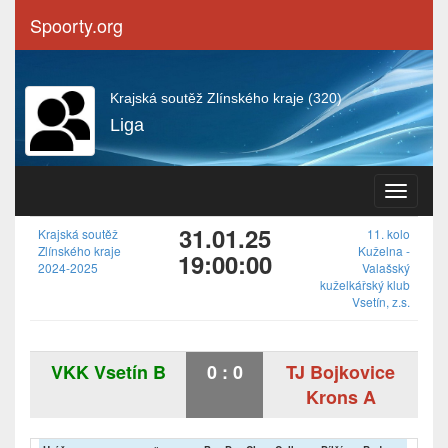
Spoorty.org
Krajská soutěž Zlínského kraje (320)
Liga
Navigace
31.01.25
Krajská soutěž
11. kolo
Zlínského kraje
Kuželna -
19:00:00
2024-2025
Valašský
kuželkářský klub
Vsetín, z.s.
VKK Vsetín B
0
:
0
TJ Bojkovice
Krons A