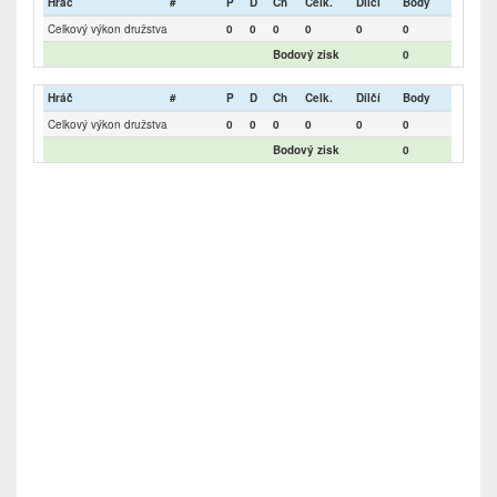
Hráč
#
P
D
Ch
Celk.
Dílčí
Body
Celkový výkon družstva
0
0
0
0
0
0
Bodový zisk
0
Hráč
#
P
D
Ch
Celk.
Dílčí
Body
Celkový výkon družstva
0
0
0
0
0
0
Bodový zisk
0