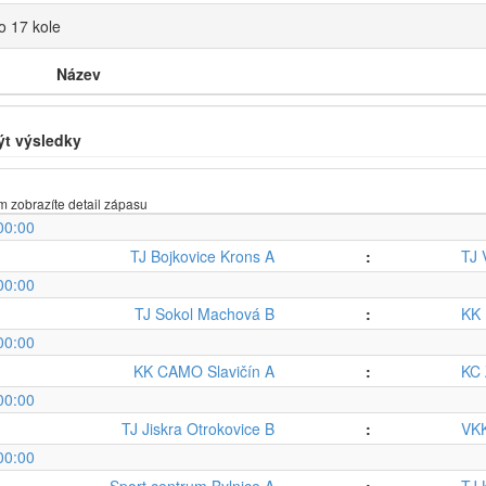
o 17 kole
Název
ýt výsledky
m zobrazíte detail zápasu
00:00
TJ Bojkovice Krons A
:
TJ 
00:00
TJ Sokol Machová B
:
KK 
00:00
KK CAMO Slavičín A
:
KC 
00:00
TJ Jiskra Otrokovice B
:
VKK
00:00