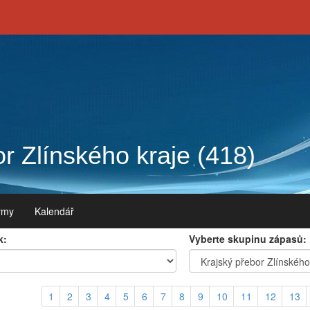
r Zlínského kraje (418)
ýmy
Kalendář
k:
Vyberte skupinu zápasů:
1
2
3
4
5
6
7
8
9
10
11
12
13