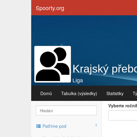
Spoorty.org
Krajský přebo
Liga
Domů
Tabulka (výsledky)
Statistiky
T
Vyberte roční
Patříme pod