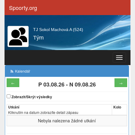
Spoorty.org
TJ Sokol Machová A (524)
Tým
Navigace
Kalendář
←
→
P 03.08.26
-
N 09.08.26
Zobrazit/Skrýt výsledky
Utkání
Kolo
Kliknutím na datum zobrazíte detail zápasu
Nebyla nalezena žádné utkání