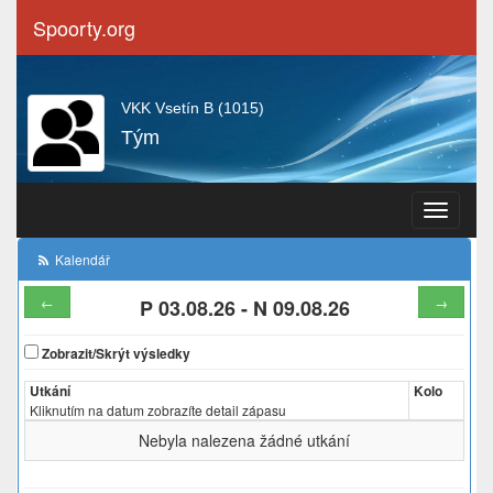
Spoorty.org
VKK Vsetín B (1015)
Tým
Navigace
Kalendář
←
→
P 03.08.26
-
N 09.08.26
Zobrazit/Skrýt výsledky
Utkání
Kolo
Kliknutím na datum zobrazíte detail zápasu
Nebyla nalezena žádné utkání