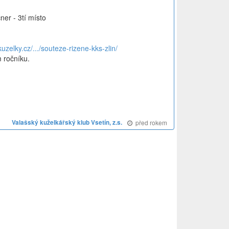
ner - 3tí místo
uzelky.cz/.../souteze-rizene-kks-zlin/
 ročníku.
Valašský kuželkářský klub Vsetín, z.s.
před rokem