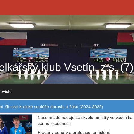
lkářský klub Vsetín, z.s. (7)
toviště
 Zlínské krajské soutěže dorostu a žáků (2024-2025)
Naše mladé naděje se skvěle umístily ve všech kate
cenné zkušenosti.
Předány poháry a gratulace, umístění: