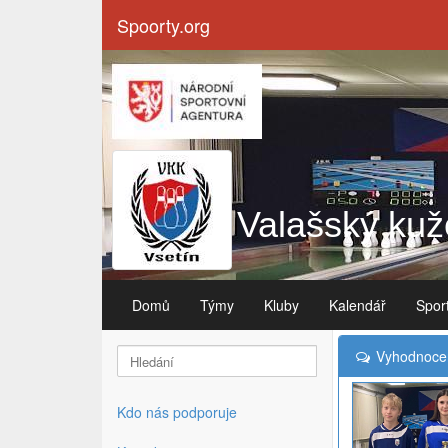
Spoorty.org
Valašský kuže
Domů
Týmy
Kluby
Kalendář
Spor
Vyhodnocení
Kdo nás podporuje