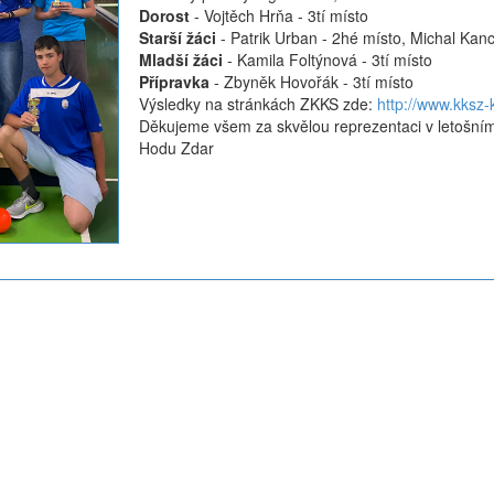
Dorost
- Vojtěch Hrňa - 3tí místo
Starší žáci
- Patrik Urban - 2hé místo, Michal Kanc
Mladší žáci
- Kamila Foltýnová - 3tí místo
Přípravka
- Zbyněk Hovořák - 3tí místo
Výsledky na stránkách ZKKS zde:
http://www.kksz-k
Děkujeme všem za skvělou reprezentaci v letošním
Hodu Zdar